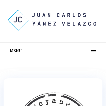
Skip
to
content
Sitio web personal test
JUAN CARLOS YÁÑEZ
VELAZCO
MENU