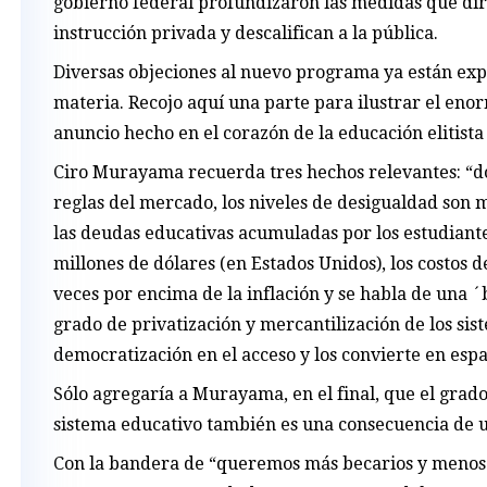
gobierno federal profundizaron las medidas que dir
instrucción privada y descalifican a la pública.
Diversas objeciones al nuevo programa ya están expu
materia. Recojo aquí una parte para ilustrar el eno
anuncio hecho en el corazón de la educación elitista 
Ciro Murayama recuerda tres hechos relevantes: “d
reglas del mercado, los niveles de desigualdad son
las deudas educativas acumuladas por los estudiante
millones de dólares (en Estados Unidos), los costos 
veces por encima de la inflación y se habla de una 
grado de privatización y mercantilización de los sis
democratización en el acceso y los convierte en espa
Sólo agregaría a Murayama, en el final, que el grado
sistema educativo también es una consecuencia de u
Con la bandera de “queremos más becarios y menos s