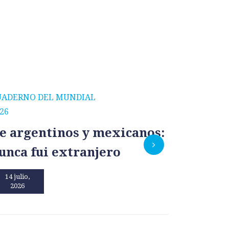
UADERNO DEL MUNDIAL
CUADERNO
26
2026
e argentinos y mexicanos:
México
unca fui extranjero
por un
14 julio,
13 julio,
2026
2026