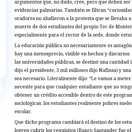
argumentos que, no dudo, cree, pero que deben ser p
evidencias palmarias. También se filtran “curiosidad
oradores no aludieron a la protesta que se llevaba a
muerte de dos estudiantes del propio Tec de Monterr
especialmente para el rector de la sede, donde estud
La educación pública no necesariamente es antagónic
hay una menosprecio, visible en hechos y discursos.
las universidades públicas, se destinó una cantidad 
dijo el presidente, 3 mil millones dijo Nafinsa) y un
sea necesario. Literalmente dijo: “Le vamos a meter
necesite para que cualquier estudiante que no teng
obtener un crédito accesible dentro de este program
sociológicas: los estudiantes realmente pobres suele
escolar.
Que dicho programa cambiará el destino de los estud
logren cubrir los requisitos (Banco Santander fue e