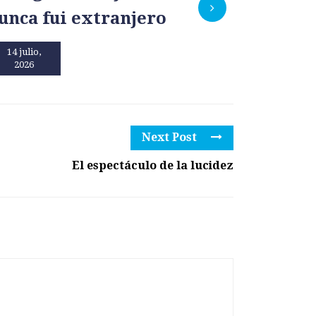
unca fui extranjero
por un
14 julio,
13 julio,
2026
2026
Next Post
El espectáculo de la lucidez