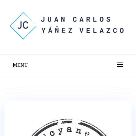
Skip
to
content
Sitio web personal test
JUAN CARLOS YÁÑEZ
VELAZCO
MENU