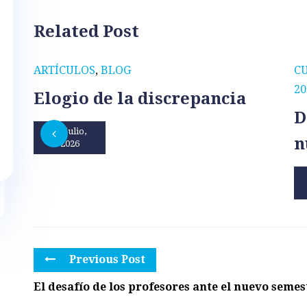
Related Post
ARTÍCULOS
,
BLOG
C
20
Elogio de la discrepancia
D
31 julio,
n
2026
Previous Post
El desafío de los profesores ante el nuevo semes