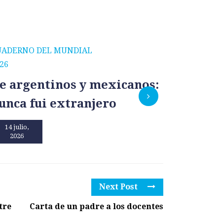
UADERNO DEL MUNDIAL
CUADERNO
26
2026
e argentinos y mexicanos:
México
unca fui extranjero
por un
14 julio,
13 julio,
2026
2026
Next Post
tre
Carta de un padre a los docentes