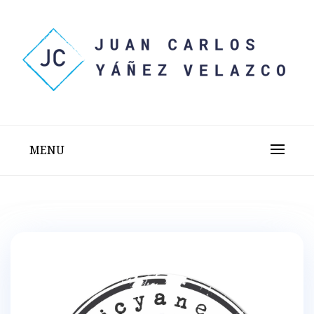
Skip
to
content
Sitio web personal test
JUAN CARLOS YÁÑEZ
VELAZCO
MENU