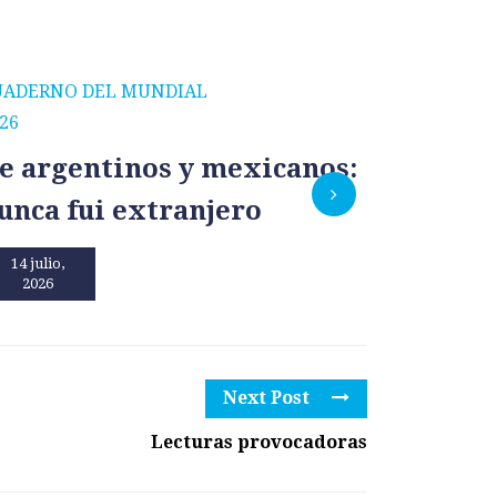
UADERNO DEL MUNDIAL
CUADERNO
26
2026
e argentinos y mexicanos:
México
unca fui extranjero
por un
14 julio,
13 julio,
2026
2026
Next Post
Lecturas provocadoras