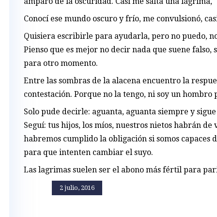
amparo de la oscuridad. Casi me salta una lágrima,
Conocí ese mundo oscuro y frío, me convulsionó, cas
Quisiera escribirle para ayudarla, pero no puedo, no
Pienso que es mejor no decir nada que suene falso, 
para otro momento.
Entre las sombras de la alacena encuentro la respues
contestación. Porque no la tengo, ni soy un hombro p
Solo pude decirle: aguanta, aguanta siempre y sig
Seguí: tus hijos, los míos, nuestros nietos habrán de
habremos cumplido la obligación si somos capaces de
para que intenten cambiar el suyo.
Las lagrimas suelen ser el abono más fértil para par
2 julio, 2016