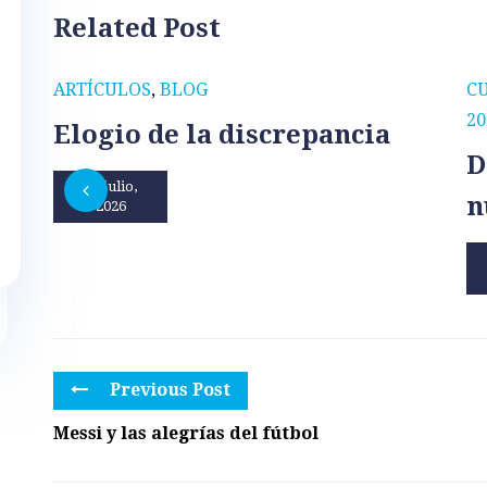
Related Post
ARTÍCULOS
,
BLOG
C
20
Elogio de la discrepancia
D
31 julio,
n
2026
Previous Post
Messi y las alegrías del fútbol