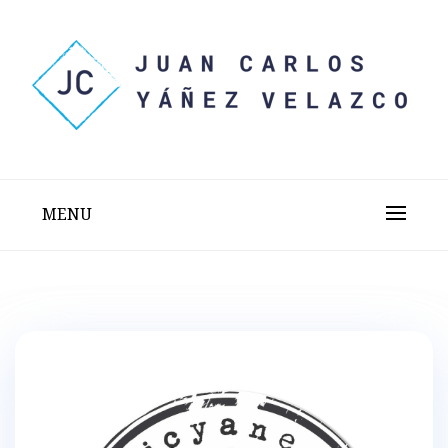
Skip
to
content
Sitio web personal test
JUAN CARLOS YÁÑEZ
VELAZCO
MENU