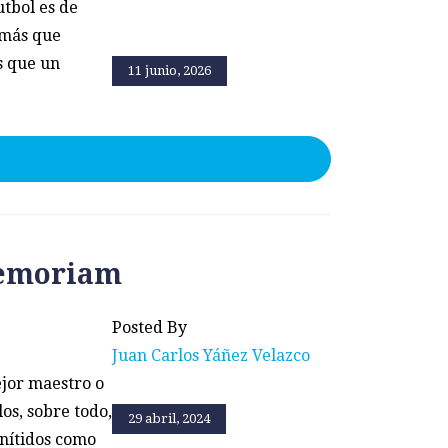
tbol es de
, más que
s que un
11 junio, 2026
memoriam
Posted By
Juan Carlos Yáñez Velazco
ejor maestro o
os, sobre todo,
29 abril, 2024
 nítidos como