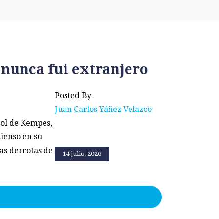
 nunca fui extranjero
Posted By
Juan Carlos Yáñez Velazco
gol de Kempes,
ienso en su
as derrotas de
14 julio, 2026