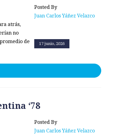
Posted By
Juan Carlos Yáñez Velazco
ara atrás,
erían no
l promedio de
17 junio, 2026
ntina ‘78
Posted By
Juan Carlos Yáñez Velazco