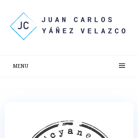
Skip
to
content
Sitio web personal test
JUAN CARLOS YÁÑEZ
VELAZCO
MENU