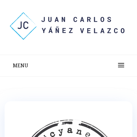
Skip
to
content
Sitio web personal test
JUAN CARLOS YÁÑEZ
VELAZCO
MENU