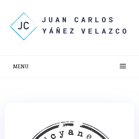
Skip
to
content
Sitio web personal test
JUAN CARLOS YÁÑEZ
VELAZCO
MENU