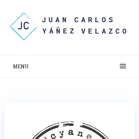
Skip
to
content
Sitio web personal test
JUAN CARLOS YÁÑEZ
VELAZCO
MENU