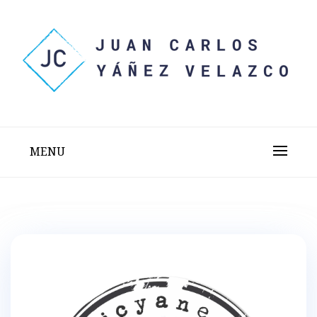
Skip
to
content
Sitio web personal test
JUAN CARLOS YÁÑEZ
VELAZCO
MENU