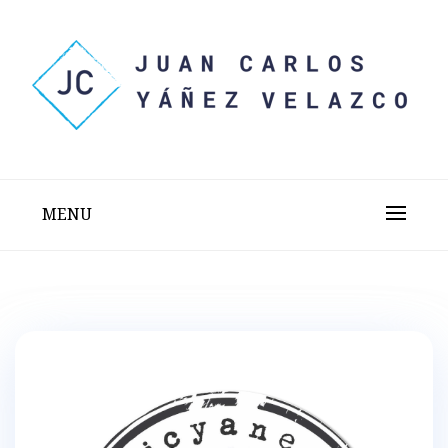
Skip
to
content
Sitio web personal test
JUAN CARLOS YÁÑEZ
VELAZCO
MENU