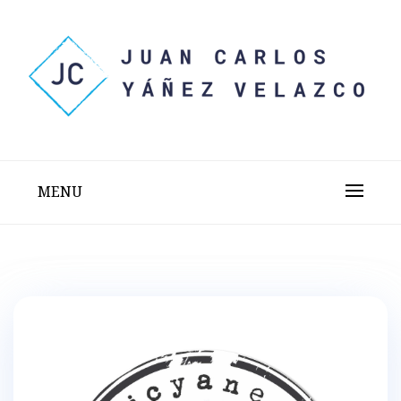
Skip
to
content
Sitio web personal test
JUAN CARLOS YÁÑEZ
VELAZCO
MENU