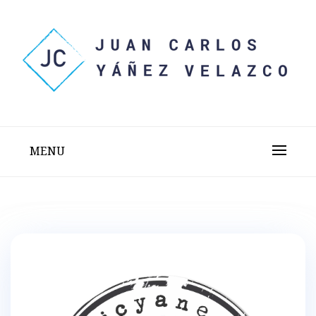
Skip
to
content
Sitio web personal test
JUAN CARLOS YÁÑEZ
VELAZCO
MENU