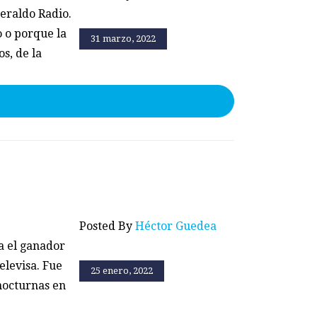
eraldo Radio.
 o porque la
31 marzo, 2022
os, de la
Posted By
Héctor Guedea
a el ganador
elevisa. Fue
25 enero, 2022
 nocturnas en