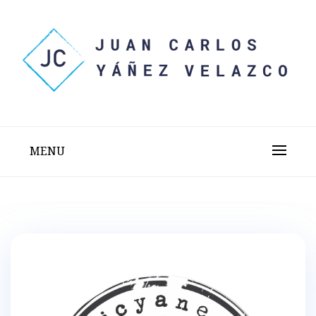
Skip
to
content
Sitio web personal test
JUAN CARLOS YÁÑEZ
VELAZCO
MENU