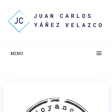
Skip
to
content
Sitio web personal test
JUAN CARLOS YÁÑEZ
VELAZCO
MENU