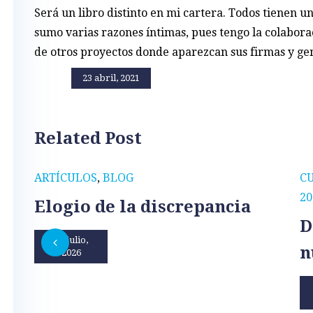
Será un libro distinto en mi cartera. Todos tienen un
sumo varias razones íntimas, pues tengo la colaborac
de otros proyectos donde aparezcan sus firmas y gen
23 abril, 2021
Related Post
ARTÍCULOS
,
BLOG
C
20
Elogio de la discrepancia
D
31 julio,
n
2026