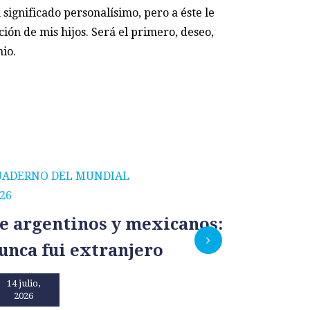
 significado personalísimo, pero a éste le
ión de mis hijos. Será el primero, deseo,
io.
UADERNO DEL MUNDIAL
CUADERNO
26
2026
e argentinos y mexicanos:
México
unca fui extranjero
por un
14 julio,
13 julio,
2026
2026