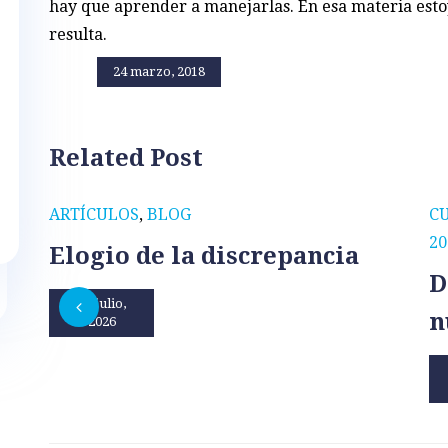
hay que aprender a manejarlas. En esa materia est
resulta.
24 marzo, 2018
Related Post
ARTÍCULOS
,
BLOG
C
20
Elogio de la discrepancia
D
31 julio,
n
2026