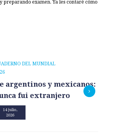
oy preparando examen. Ya les contaré cómo
UADERNO DEL MUNDIAL
CUADERNO
26
2026
e argentinos y mexicanos:
México
unca fui extranjero
por un
14 julio,
13 julio,
2026
2026