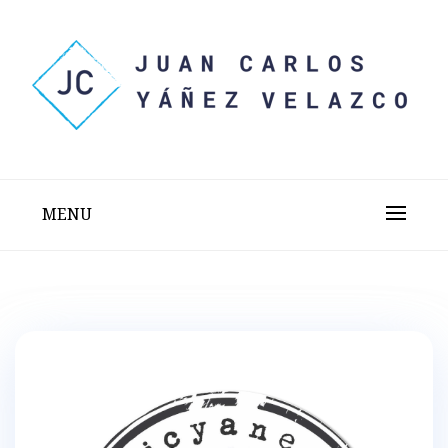
Skip
to
content
Sitio web personal test
JUAN CARLOS YÁÑEZ
VELAZCO
MENU