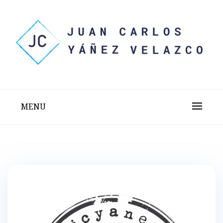
Skip
to
content
Sitio web personal test
JUAN CARLOS YÁÑEZ
VELAZCO
MENU