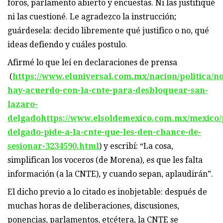
foros, parlamento abierto y encuestas. Ni las justifiqué
ni las cuestioné. Le agradezco la instrucción;
guárdesela: decido libremente qué justifico o no, qué
ideas defiendo y cuáles postulo.
Afirmé lo que leí en declaraciones de prensa
(
https://www.eluniversal.com.mx/nacion/politica/no
hay-acuerdo-con-la-cnte-para-desbloquear-san-
lazaro-
delgado
https://www.elsoldemexico.com.mx/mexico/p
delgado-pide-a-la-cnte-que-les-den-chance-de-
sesionar-3234590.html
) y escribí: “La cosa,
simplifican los voceros (de Morena), es que les falta
información (a la CNTE), y cuando sepan, aplaudirán”.
El dicho previo a lo citado es inobjetable: después de
muchas horas de deliberaciones, discusiones,
ponencias, parlamentos, etcétera, la CNTE se