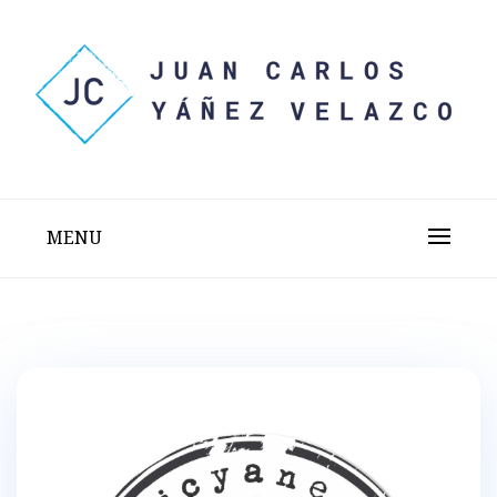
Skip
to
content
Sitio web personal test
JUAN CARLOS YÁÑEZ
VELAZCO
MENU