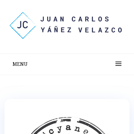
Skip
to
content
Sitio web personal test
JUAN CARLOS YÁÑEZ
VELAZCO
MENU