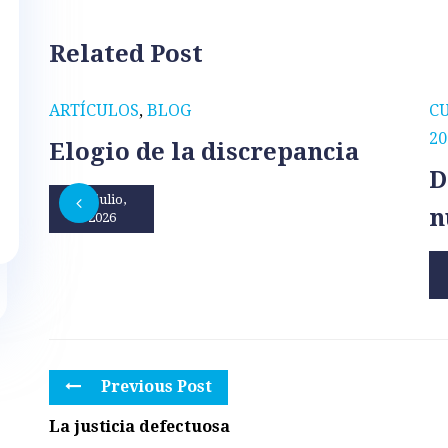
Related Post
ARTÍCULOS
,
BLOG
C
20
Elogio de la discrepancia
D
31 julio,
n
2026
Previous Post
La justicia defectuosa