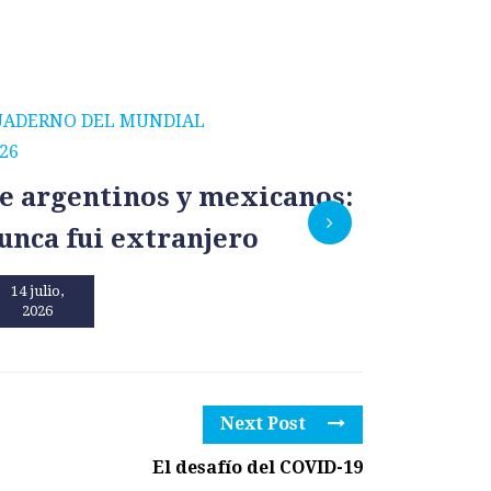
UADERNO DEL MUNDIAL
CUADERNO
26
2026
e argentinos y mexicanos:
México
unca fui extranjero
por un
14 julio,
13 julio,
2026
2026
Next Post
El desafío del COVID-19