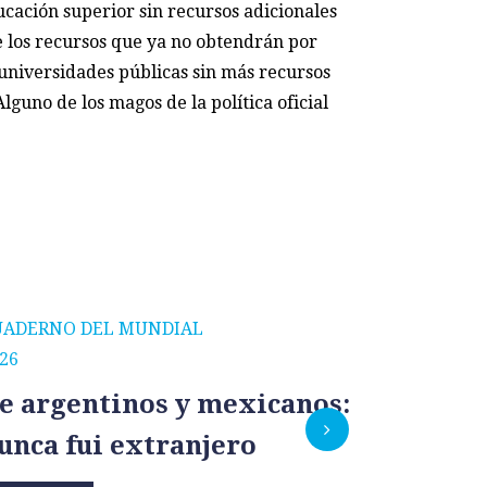
cación superior sin recursos adicionales
e los recursos que ya no obtendrán por
universidades públicas sin más recursos
guno de los magos de la política oficial
UADERNO DEL MUNDIAL
CUADERNO
26
2026
e argentinos y mexicanos:
México
unca fui extranjero
por un