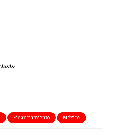
VELAZCO
ntacto
r
Financiamiento
México