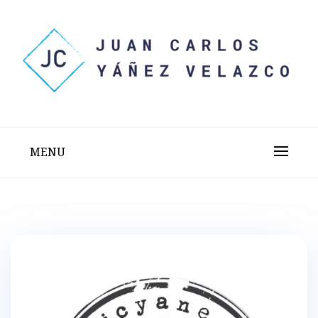
Skip
to
content
Sitio web personal test
JUAN CARLOS YÁÑEZ
VELAZCO
MENU