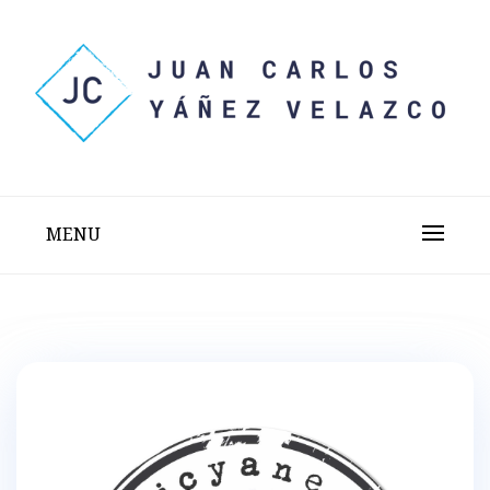
Skip
to
content
Sitio web personal test
JUAN CARLOS YÁÑEZ
VELAZCO
MENU