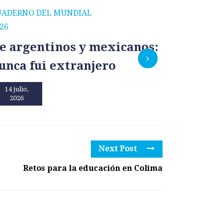
UADERNO DEL MUNDIAL
CUADERNO
26
2026
e argentinos y mexicanos:
México
unca fui extranjero
por un
14 julio,
13 julio,
2026
2026
Next Post
Retos para la educación en Colima