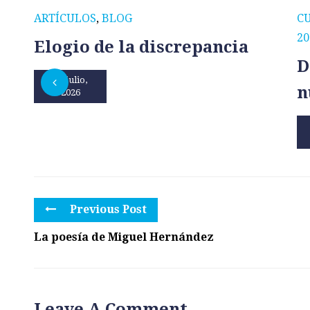
ARTÍCULOS
,
BLOG
C
20
Elogio de la discrepancia
D
31 julio,
n
2026
Previous Post
La poesía de Miguel Hernández
Leave A Comment