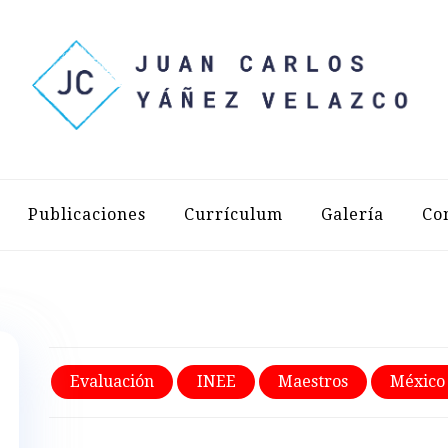
LOS YÁÑEZ 
Publicaciones
Currículum
Galería
Co
Evaluación
INEE
Maestros
México