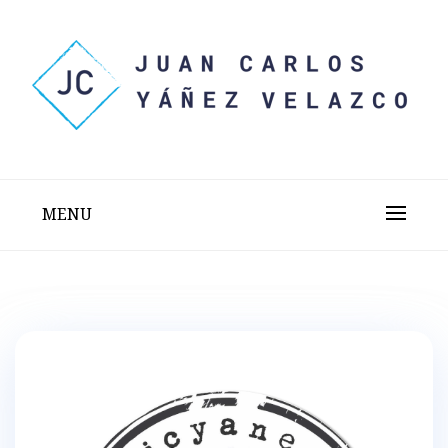
Skip
to
content
Sitio web personal test
JUAN CARLOS YÁÑEZ
VELAZCO
MENU