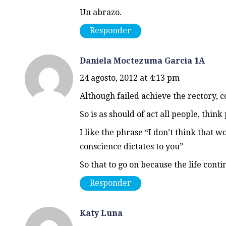
Un abrazo.
Responder
Daniela Moctezuma Garcia 1A
24 agosto, 2012 at 4:13 pm
Although failed achieve the rectory, 
So is as should of act all people, think 
I like the phrase “I don’t think that w
conscience dictates to you”
So that to go on because the life conti
Responder
Katy Luna