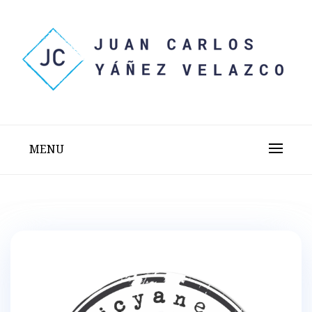
Skip
to
content
Sitio web personal test
JUAN CARLOS YÁÑEZ
VELAZCO
MENU