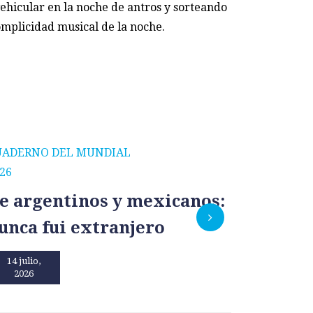
ehicular en la noche de antros y sorteando
omplicidad musical de la noche.
UADERNO DEL MUNDIAL
CUADERNO
26
2026
e argentinos y mexicanos:
México
unca fui extranjero
por un
14 julio,
13 julio,
2026
2026