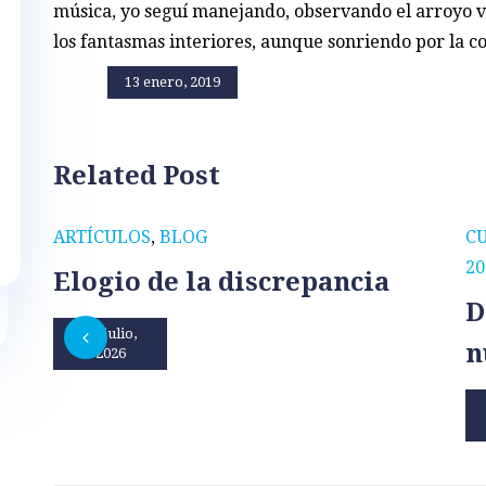
música, yo seguí manejando, observando el arroyo v
los fantasmas interiores, aunque sonriendo por la c
13 enero, 2019
Related Post
ARTÍCULOS
,
BLOG
C
20
Elogio de la discrepancia
D
31 julio,
n
2026