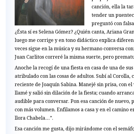
canción, ella la ta
tender un puenteci
preguntó con falsa
¿Ésta sí es Selena Gómez? ¿Quién canta, Ariana Gra
luego me corrige y en tono didáctico explica diferen
veces sigue en la música y su hermano conversa con
Juan Carlitos correré la misma suerte, pero prema
Anoche la recogí de una fiesta en casa de una de sus
atribulado con las cosas de adultos. Subí al Corolla,
reciente de Joaquín Sabina. Manejé sin prisa, con el
llamé y salió sin dilación de la fiesta; cuando arra
audible para conversar. Pon esa canción de nuevo, p
con más volumen. Enfilamos a casa y en el camino e
llora Chabela…”.
Esa canción me gusta, dijo mirándome con el semáfor