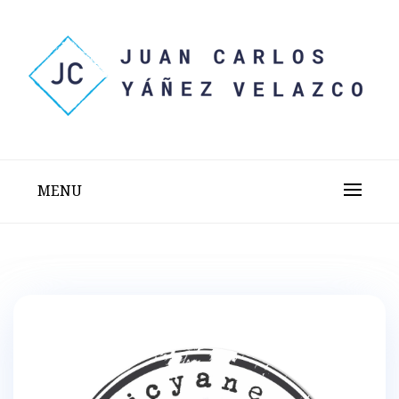
Skip
to
content
Sitio web personal test
JUAN CARLOS YÁÑEZ
VELAZCO
MENU