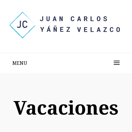
Skip
to
content
Sitio web personal test
JUAN CARLOS YÁÑEZ
VELAZCO
MENU
Vacaciones