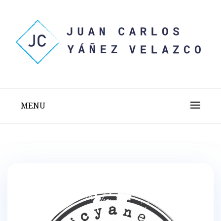
Skip
to
content
Sitio web personal test
JUAN CARLOS YÁÑEZ
VELAZCO
MENU