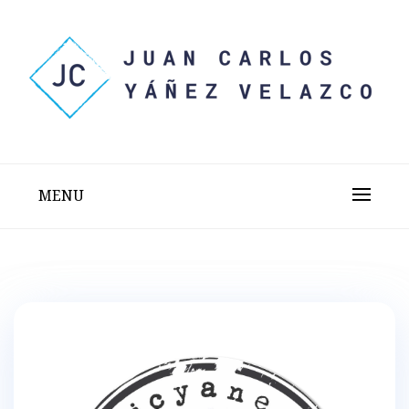
Skip
to
content
Sitio web personal test
JUAN CARLOS YÁÑEZ
VELAZCO
MENU