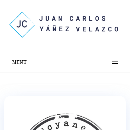
Skip
to
content
Sitio web personal test
JUAN CARLOS YÁÑEZ
VELAZCO
MENU