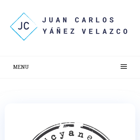
Skip
to
content
Sitio web personal test
JUAN CARLOS YÁÑEZ
VELAZCO
MENU