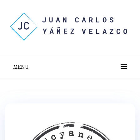
Skip
to
content
Sitio web personal test
JUAN CARLOS YÁÑEZ
VELAZCO
MENU