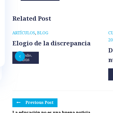
Related Post
ARTÍCULOS
,
BLOG
C
20
Elogio de la discrepancia
D
31 julio,
n
2026
Previous Post
La educación no es una buena noticia