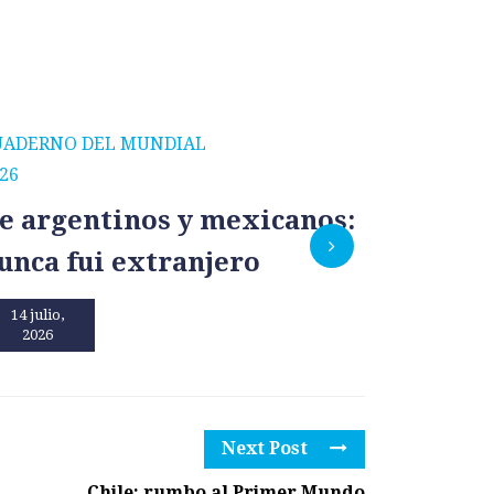
UADERNO DEL MUNDIAL
CUADERNO
26
2026
e argentinos y mexicanos:
México
unca fui extranjero
por un
14 julio,
13 julio,
2026
2026
Next Post
Chile: rumbo al Primer Mundo