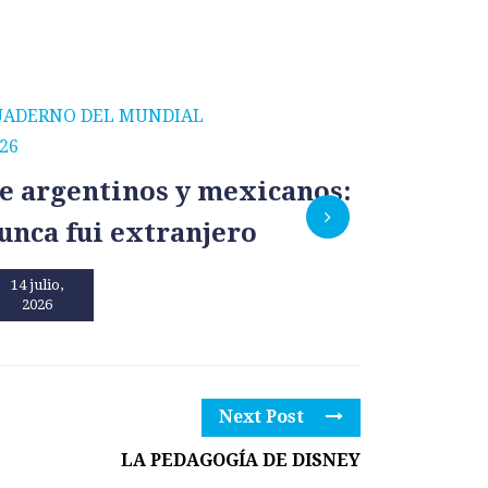
UADERNO DEL MUNDIAL
CUADERNO
26
2026
e argentinos y mexicanos:
México
unca fui extranjero
por un
14 julio,
13 julio,
2026
2026
Next Post
LA PEDAGOGÍA DE DISNEY