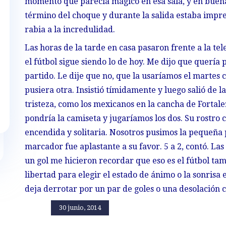
momento que parecía mágico en esa sala, y en buena 
término del choque y durante la salida estaba impr
rabia a la incredulidad.
Las horas de la tarde en casa pasaron frente a la te
el fútbol sigue siendo lo de hoy. Me dijo que quería
partido. Le dije que no, que la usaríamos el martes
pusiera otra. Insistió tímidamente y luego salió de la
tristeza, como los mexicanos en la cancha de Fortaleza
pondría la camiseta y jugaríamos los dos. Su rostro
encendida y solitaria. Nosotros pusimos la pequeña
marcador fue aplastante a su favor. 5 a 2, contó. Las
un gol me hicieron recordar que eso es el fútbol tam
libertad para elegir el estado de ánimo o la sonrisa
deja derrotar por un par de goles o una desolación 
30 junio, 2014