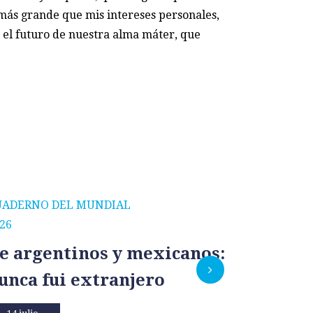
ás grande que mis intereses personales,
 el futuro de nuestra alma máter, que
UADERNO DEL MUNDIAL
CUADERNO
26
2026
e argentinos y mexicanos:
México
unca fui extranjero
por un