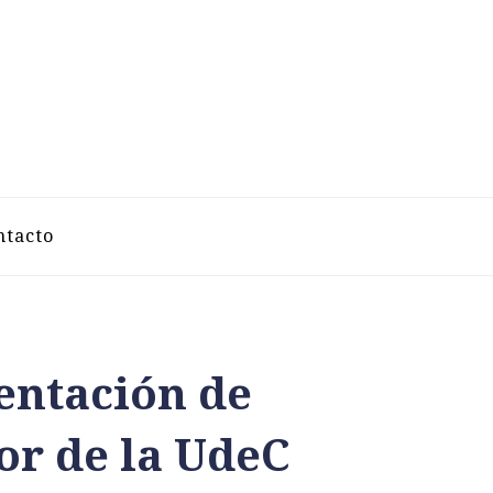
VELAZCO
ntacto
entación de
or de la UdeC