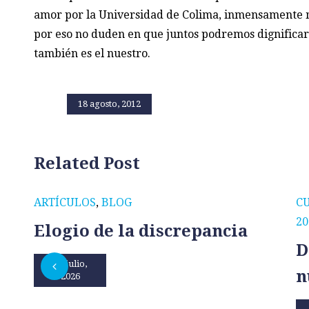
amor por la Universidad de Colima, inmensamente m
por eso no duden en que juntos podremos dignificar
también es el nuestro.
18 agosto, 2012
Related Post
ARTÍCULOS
,
BLOG
C
20
Elogio de la discrepancia
D
31 julio,
n
2026