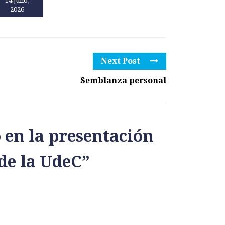
14 julio,
13 julio,
2026
2026
Next Post
Semblanza personal
 en la presentación
 de la UdeC
”