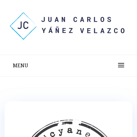
Skip
to
content
Sitio web personal test
JUAN CARLOS YÁÑEZ
VELAZCO
MENU