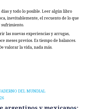
 días y todo lo posible. Leer algún libro
toca, inevitablemente, el recuento de lo que
 sufrimiento.
rir las nuevas experiencias y arrugas,
oce meses previos. Es tiempo de balances.
De valorar la vida, nada más.
UADERNO DEL MUNDIAL
CUADERNO
26
2026
e argentinos y mexicanos:
México