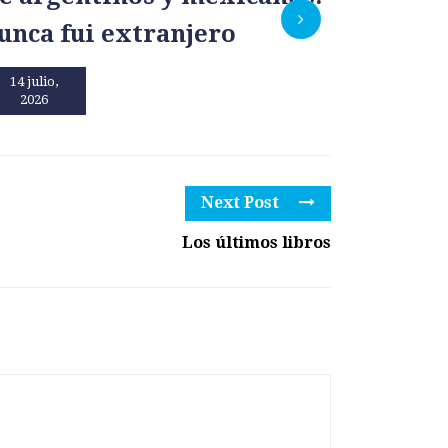
unca fui extranjero
por un
14 julio,
13 julio,
2026
2026
Next Post
Los últimos libros