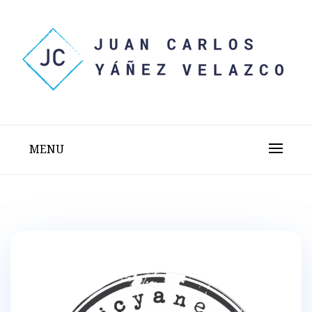
Skip
to
content
Sitio web personal test
JUAN CARLOS YÁÑEZ
VELAZCO
MENU