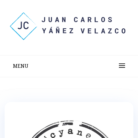
Skip
to
content
Sitio web personal test
JUAN CARLOS YÁÑEZ
VELAZCO
MENU