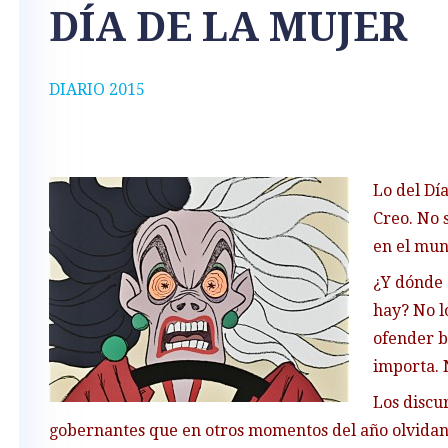
DÍA DE LA MUJER
DIARIO 2015
Lo del Dí
Creo. No 
en el mun
¿Y dónde 
hay? No l
ofender b
importa. N
Los discur
gobernantes que en otros momentos del año olvidan 