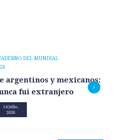
UADERNO DEL MUNDIAL
CUADERNO
26
2026
e argentinos y mexicanos:
México
unca fui extranjero
por un
14 julio,
13 julio,
2026
2026