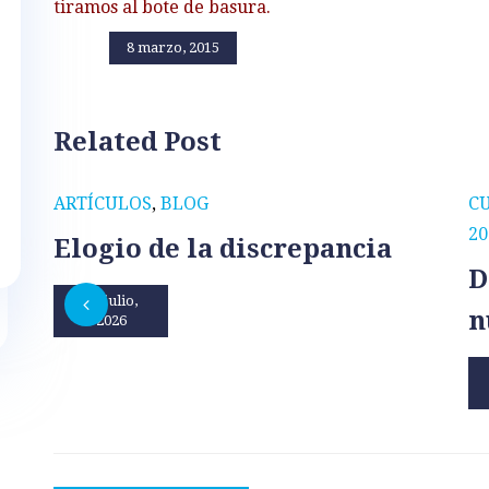
tiramos al bote de basura.
8 marzo, 2015
Related Post
ARTÍCULOS
,
BLOG
C
20
Elogio de la discrepancia
D
31 julio,
n
2026